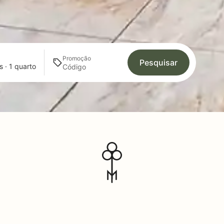
Promoção
Pesquisar
s · 1 quarto